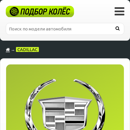
→
CADILLAC