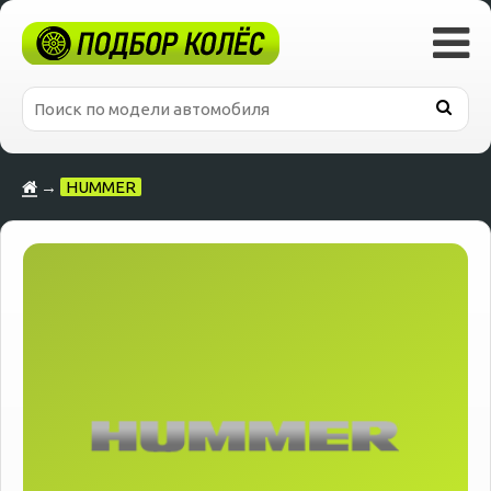
→
HUMMER