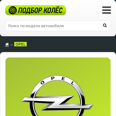
→
OPEL