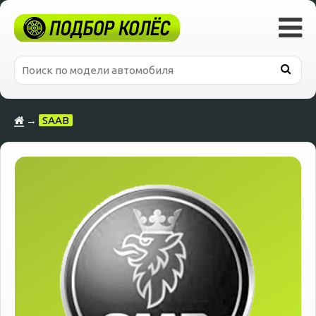
→
SAAB