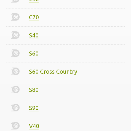
C70
S40
S60
S60 Cross Country
S80
S90
V40