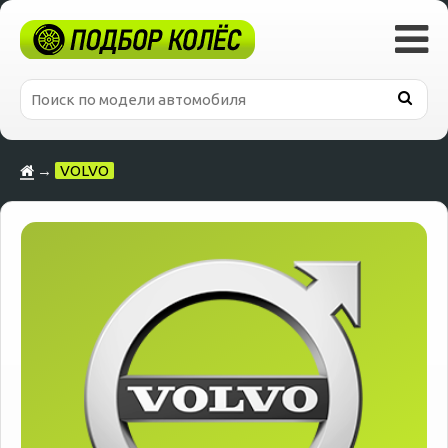
→
VOLVO